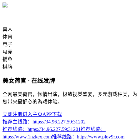
真人
体育
电子
电竞
捕鱼
棋牌
美女荷官 · 在线发牌
全网最美荷官，倾情出演，极致视觉盛宴，多元游戏种类，为
您带来最舒心的游戏体验。
立即注册
进入主页
APP下载
推荐主线路：
https://34.96.227.59:31202
推荐线路：
https://34.96.227.59:31201
推荐线路：
https://www.1nzkex.com
推荐线路：
https://www.plov9r.com