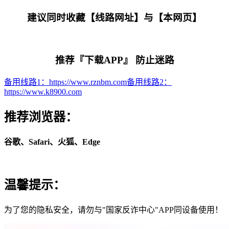
建议同时收藏【线路网址】与【本网页】
推荐『下载APP』 防止迷路
备用线路
1
：
https://www.rznbm.com
备用线路
2
：
https://www.k8900.com
推荐浏览器：
谷歌、Safari、火狐、Edge
温馨提示：
为了您的隐私安全，请勿与"国家反诈中心"APP同设备使用！