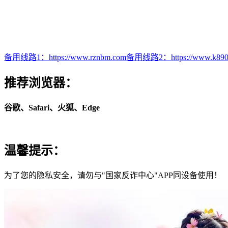
备用线路
1
：
https://www.rznbm.com
备用线路
2
：
https://www.k89
推荐浏览器：
谷歌、Safari、火狐、Edge
温馨提示：
为了您的隐私安全，请勿与"国家反诈中心"APP同设备使用！