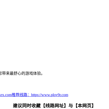
您带来最舒心的游戏体验。
kex.com
推荐线路：
https://www.plov9r.com
建议同时收藏【线路网址】与【本网页】